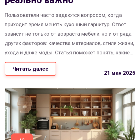
Пользователи часто задаются вопросом, когда
приходит время менять кухонный гарнитур. Ответ
зависит не только от возраста мебели, но и от ряда
других факторов: качества материалов, стиля жизни,
ухода и даже моды. Статья поможет понять, какие
признаки точно сигнализируют о необходимости
Читать далее
замены и как продлить жизнь вашему кухонному
21 мая 2025
гарнитуру. Внутри — конкретные советы и реальные
примеры из жизни.