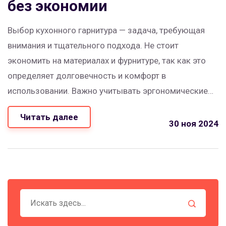
без экономии
Выбор кухонного гарнитура — задача, требующая
внимания и тщательного подхода. Не стоит
экономить на материалах и фурнитуре, так как это
определяет долговечность и комфорт в
использовании. Важно учитывать эргономические
аспекты, чтобы пространство было максимально
Читать далее
функциональным. Также следует продумать
30 ноя 2024
освещение и уютные мелочи, которые сделают
кухню центром домашнего уюта. В статье
предлагаются полезные советы по грамотному
выбору кухонной мебели.