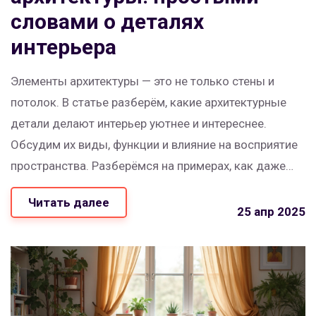
словами о деталях
интерьера
Элементы архитектуры — это не только стены и
потолок. В статье разберём, какие архитектурные
детали делают интерьер уютнее и интереснее.
Обсудим их виды, функции и влияние на восприятие
пространства. Разберёмся на примерах, как даже
небольшая деталь может изменить комнату. Дам
Читать далее
простые советы по выбору элементов для
25 апр 2025
домашнего декора.