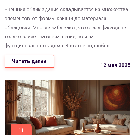
Внешний облик здания складывается из множества
элементов, от формы крыши до материала
облицовки. Многие забывают, что стиль фасада не
только влияет на впечатление, но и на
функциональность дома. В статье подробно
разбираются основные детали, влияющие на
Читать далее
внешний вид здания, начиная с цвета стен и
12 мая 2025
заканчивая ролью окон и дверей. Приведены
советы, как сделать экстерьер не только красивым,
но и практичным. Рассмотрим реальные примеры и
распространённые ошибки при оформлении
фасадов.
11