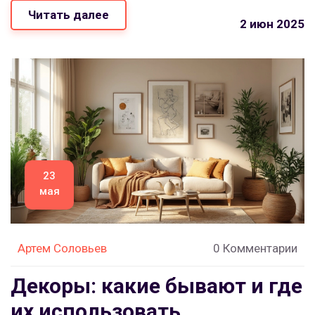
Читать далее
реальные примеры. Читайте, чтобы ваш дом
2 июн 2025
выделялся, и не только внутри.
23
мая
Артем Соловьев
0 Комментарии
Декоры: какие бывают и где
их использовать