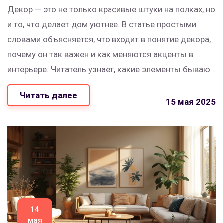
Декор — это не только красивые штуки на полках, но
и то, что делает дом уютнее. В статье простыми
словами объясняется, что входит в понятие декора,
почему он так важен и как меняются акценты в
интерьере. Читатель узнает, какие элементы бывают
и как не ошибиться с их выбором. Практические
Читать далее
советы помогут добавить стиль в любой дом без
15 мая 2025
лишних затрат. Есть интересные факты, которые
помогут взглянуть на декор под новым углом.
14
мая