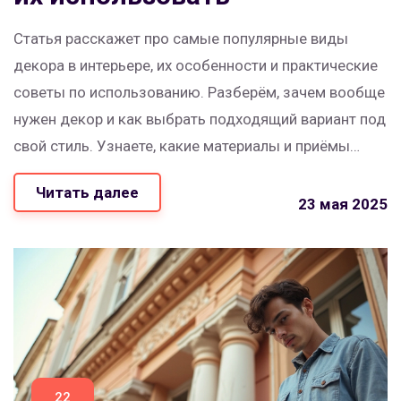
Статья расскажет про самые популярные виды
декора в интерьере, их особенности и практические
советы по использованию. Разберём, зачем вообще
нужен декор и как выбрать подходящий вариант под
свой стиль. Узнаете, какие материалы и приёмы
прочно вошли в моду и почему люди всё чаще
Читать далее
делают ставку на личный подход. Будут советы для
23 мая 2025
тех, кто делает ремонт с нуля и для тех, кто хочет
быстро освежить комнату. Всё просто, понятно и по
делу.
22