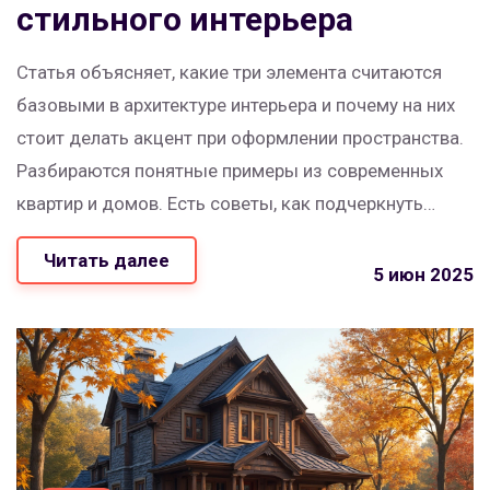
стильного интерьера
Статья объясняет, какие три элемента считаются
базовыми в архитектуре интерьера и почему на них
стоит делать акцент при оформлении пространства.
Разбираются понятные примеры из современных
квартир и домов. Есть советы, как подчеркнуть
каждый элемент и не перегрузить помещение.
Читать далее
Материал подходит тем, кто планирует ремонт или
5 июн 2025
просто любит смотреть на свой дом с умом. Будет
интересно и полезно как новичкам, так и тем, кто
давно следит за трендами декора.