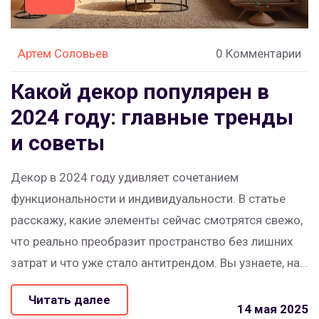
Артем Соловьев
0 Комментарии
Какой декор популярен в
2024 году: главные тренды
и советы
Декор в 2024 году удивляет сочетанием
функциональности и индивидуальности. В статье
расскажу, какие элементы сейчас смотрятся свежо,
что реально преобразит пространство без лишних
затрат и что уже стало антитрендом. Вы узнаете, на
что стоит обратить внимание при выборе декора,
Читать далее
как подбирать цвета и из каких материалов
14 мая 2025