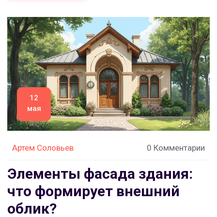
выбирают вещи дизайнеры. Только актуальные
решения — никакой воды и заученных правил из
прошлых десятилетий.
12
мая
Артем Соловьев
0 Комментарии
Элементы фасада здания:
что формирует внешний
облик?