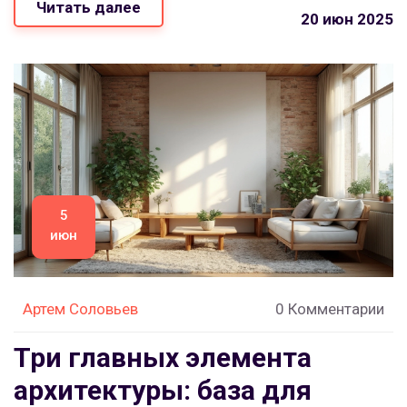
Читать далее
выбору и использованию декора. Материал
20 июн 2025
помогает понять, зачем нужен декор и как
подобрать его для себя.
5
июн
Артем Соловьев
0 Комментарии
Три главных элемента
архитектуры: база для