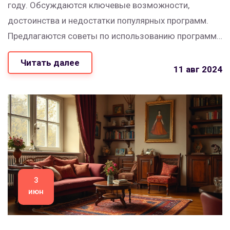
году. Обсуждаются ключевые возможности,
достоинства и недостатки популярных программ.
Предлагаются советы по использованию программ
для создания идеальных пространственных
Читать далее
решений. В статье найдут полезную информацию
11 авг 2024
как новички, так и профессионалы в области
дизайна интерьера.
3
июн