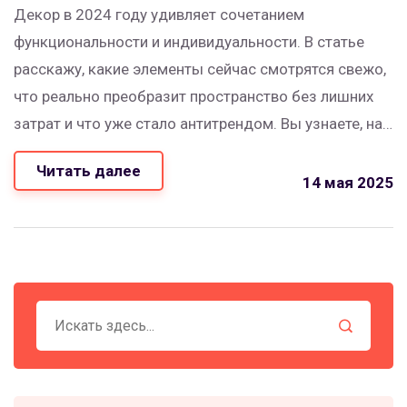
Декор в 2024 году удивляет сочетанием
функциональности и индивидуальности. В статье
расскажу, какие элементы сейчас смотрятся свежо,
что реально преобразит пространство без лишних
затрат и что уже стало антитрендом. Вы узнаете, на
что стоит обратить внимание при выборе декора,
Читать далее
как подбирать цвета и из каких материалов
14 мая 2025
выбирают вещи дизайнеры. Только актуальные
решения — никакой воды и заученных правил из
прошлых десятилетий.