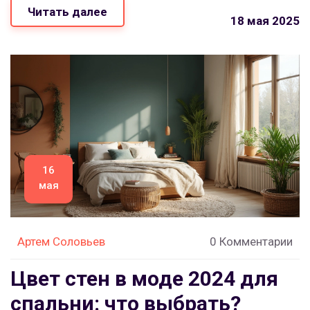
Читать далее
промахнуться с выбором цвета и не сделать
18 мая 2025
комнату безликой или дешёвой? Проведём честный
разбор с практическими советами.
16
мая
Артем Соловьев
0 Комментарии
Цвет стен в моде 2024 для
спальни: что выбрать?