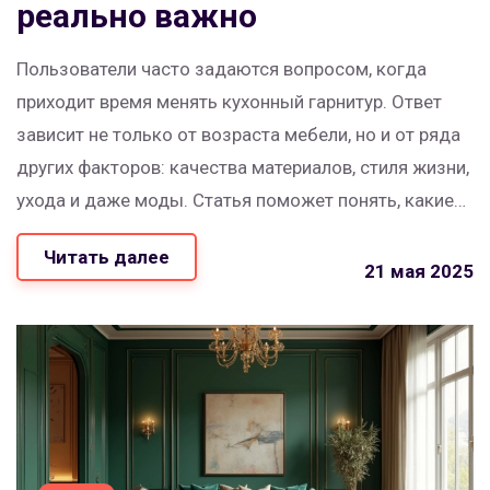
реально важно
Пользователи часто задаются вопросом, когда
приходит время менять кухонный гарнитур. Ответ
зависит не только от возраста мебели, но и от ряда
других факторов: качества материалов, стиля жизни,
ухода и даже моды. Статья поможет понять, какие
признаки точно сигнализируют о необходимости
Читать далее
замены и как продлить жизнь вашему кухонному
21 мая 2025
гарнитуру. Внутри — конкретные советы и реальные
примеры из жизни.