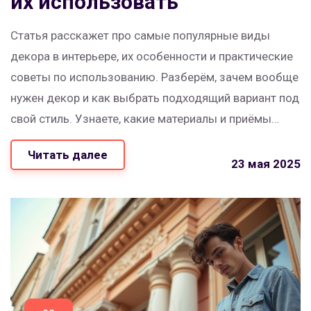
их использовать
Статья расскажет про самые популярные виды
декора в интерьере, их особенности и практические
советы по использованию. Разберём, зачем вообще
нужен декор и как выбрать подходящий вариант под
свой стиль. Узнаете, какие материалы и приёмы
прочно вошли в моду и почему люди всё чаще
Читать далее
делают ставку на личный подход. Будут советы для
23 мая 2025
тех, кто делает ремонт с нуля и для тех, кто хочет
быстро освежить комнату. Всё просто, понятно и по
делу.