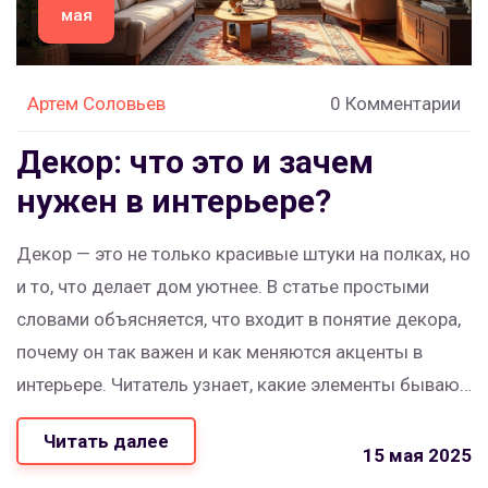
мая
Артем Соловьев
0 Комментарии
Декор: что это и зачем
нужен в интерьере?
Декор — это не только красивые штуки на полках, но
и то, что делает дом уютнее. В статье простыми
словами объясняется, что входит в понятие декора,
почему он так важен и как меняются акценты в
интерьере. Читатель узнает, какие элементы бывают
и как не ошибиться с их выбором. Практические
Читать далее
советы помогут добавить стиль в любой дом без
15 мая 2025
лишних затрат. Есть интересные факты, которые