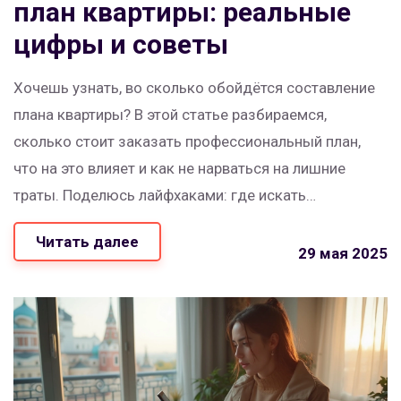
план квартиры: реальные
цифры и советы
Хочешь узнать, во сколько обойдётся составление
плана квартиры? В этой статье разбираемся,
сколько стоит заказать профессиональный план,
что на это влияет и как не нарваться на лишние
траты. Поделюсь лайфхаками: где искать
специалистов, какие детали обсудить на старте и как
Читать далее
не переплатить. Всё честно, без сухой теории и
29 мая 2025
рекламы. Читаешь — уже понимаешь, как
действовать.