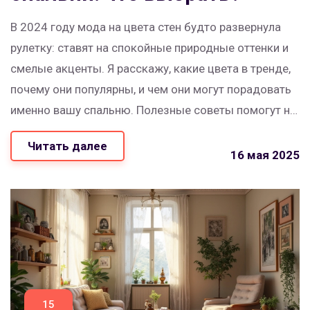
В 2024 году мода на цвета стен будто развернула
рулетку: ставят на спокойные природные оттенки и
смелые акценты. Я расскажу, какие цвета в тренде,
почему они популярны, и чем они могут порадовать
именно вашу спальню. Полезные советы помогут не
прогадать с обновлением интерьера. Узнаете фишки
Читать далее
оформления, которые используют дизайнеры. Всё
16 мая 2025
честно, понятно и по делу.
15