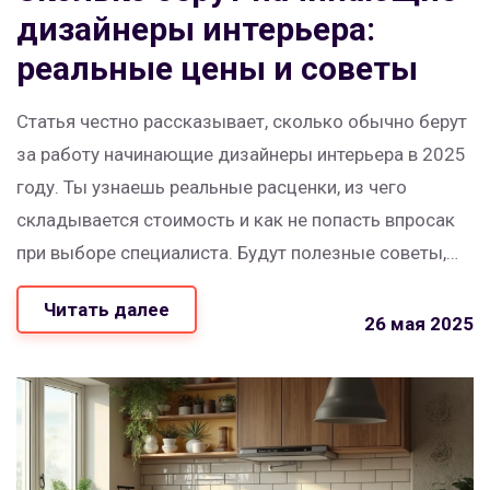
дизайнеры интерьера:
реальные цены и советы
Статья честно рассказывает, сколько обычно берут
за работу начинающие дизайнеры интерьера в 2025
году. Ты узнаешь реальные расценки, из чего
складывается стоимость и как не попасть впросак
при выборе специалиста. Будут полезные советы,
чтобы не переплатить и нанять того, кто
Читать далее
действительно поможет с твоей квартирой. Есть
26 мая 2025
любопытные факты о работе новичков и лайфхаки
для экономии. Материал поможет понять, чего
ожидать и на чём можно сэкономить без потери
качества.