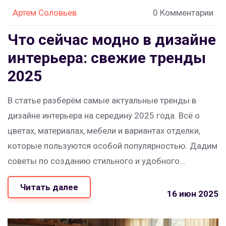
Артем Соловьев
0 Комментарии
Что сейчас модно в дизайне
интерьера: свежие тренды
2025
В статье разберём самые актуальные тренды в
дизайне интерьера на середину 2025 года. Всё о
цветах, материалах, мебели и вариантах отделки,
которые пользуются особой популярностью. Дадим
советы по созданию стильного и удобного
пространства. Расскажем о практических фишках и
Читать далее
неожиданных решениях. Материал подойдёт тем, кто
16 июн 2025
делает ремонт или хочет освежить обстановку
дома.