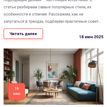
статье разбираем самые популярные стили, их
особенности и отличия. Расскажем, как не
запутаться в трендах, подберём практичные советы
для квартир и частных домов. Обсудим удачные
Читать далее
сочетания и ошибки, которые легко избежать.
18 июн 2025
Поможем сделать интерьер удобным и красивым,
даже если раньше не занимались дизайном.
16
июн