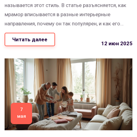
называется этот стиль. В статье разъясняется, как
мрамор вписывается в разные интерьерные
направления, почему он так популярен, и как его
грамотно применять дома. Приведены интересные
Читать далее
факты, реальные лайфхаки, а также разбор
12 июн 2025
актуальных трендов. Материал поможет понять,
какой стиль выбрать и где не стоит перебарщивать с
мрамором.
7
мая