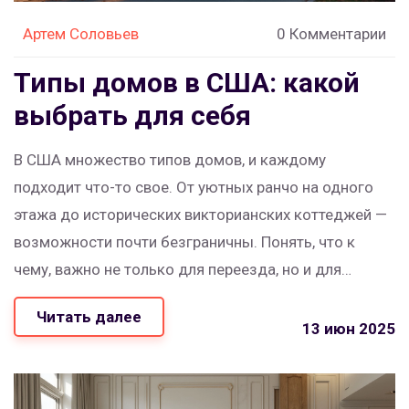
Артем Соловьев
0 Комментарии
Типы домов в США: какой
выбрать для себя
В США множество типов домов, и каждому
подходит что-то свое. От уютных ранчо на одного
этажа до исторических викторианских коттеджей —
возможности почти безграничны. Понять, что к
чему, важно не только для переезда, но и для
выбора интерьера. В этой статье расскажу, чем
Читать далее
отличаются популярные типы домов в Америке, на
13 июн 2025
что стоит обратить внимание и какие есть
неожиданные нюансы. Будет полезно тем, кто
присматривается к недвижимости в Штатах или