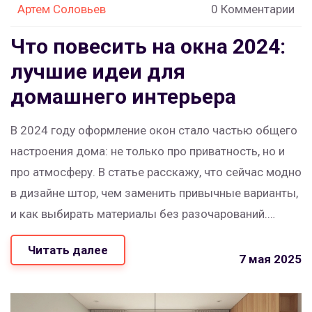
Артем Соловьев
0 Комментарии
Что повесить на окна 2024:
лучшие идеи для
домашнего интерьера
В 2024 году оформление окон стало частью общего
настроения дома: не только про приватность, но и
про атмосферу. В статье расскажу, что сейчас модно
в дизайне штор, чем заменить привычные варианты,
и как выбирать материалы без разочарований.
Вспомню неожиданные тренды, поделюсь
Читать далее
конкретными советами и дам полезные лайфхаки
7 мая 2025
для маленьких и больших окон. Будет много
примеров, которые помогут подобрать свой стиль и