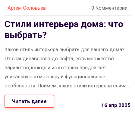
Артем Соловьев
0 Комментарии
Стили интерьера дома: что
выбрать?
Какой стиль интерьера выбрать для вашего дома?
От скандинавского до лофта, есть множество
вариантов, каждый из которых предлагает
уникальную атмосферу и функциональные
особенности. Поймем, какие стили интерьера сейчас
в тренде, и как они могут подчеркнуть характер
Читать далее
вашего жилища. Давайте рассмотрим ключевые
16 апр 2025
стили и дадим советы по их применению.