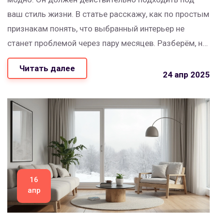
ваш стиль жизни. В статье расскажу, как по простым
признакам понять, что выбранный интерьер не
станет проблемой через пару месяцев. Разберём, на
что стоит обращать внимание ещё до начала
Читать далее
ремонта, и как слушать не только советы профи, но и
24 апр 2025
свои ощущения. Будет много конкретных примеров
и рабочих лайфхаков.
16
апр