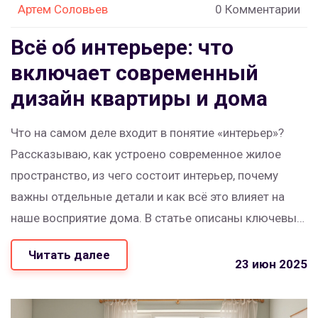
Артем Соловьев
0 Комментарии
Всё об интерьере: что
включает современный
дизайн квартиры и дома
Что на самом деле входит в понятие «интерьер»?
Рассказываю, как устроено современное жилое
пространство, из чего состоит интерьер, почему
важны отдельные детали и как всё это влияет на
наше восприятие дома. В статье описаны ключевые
элементы дизайна и реальные советы, пригодные
Читать далее
для квартир и частных домов. Примеры, лайфхаки и
23 июн 2025
живые истории помогут разобраться даже
новичкам. Читайте, чтобы узнать, как сделать