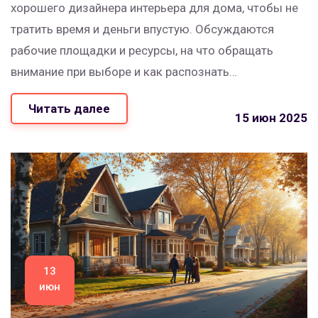
хорошего дизайнера интерьера для дома, чтобы не
тратить время и деньги впустую. Обсуждаются
рабочие площадки и ресурсы, на что обращать
внимание при выборе и как распознать
профессионала по настоящим признакам. Есть
Читать далее
примеры из жизни, советы по проверке
15 июн 2025
компетентности и объяснение, сколько стоят услуги.
Читатель узнает, что делать, если хочется получить
не просто красивую картинку, а удобную и
качественную работу. Материал поможет избежать
ошибок и выбрать того самого дизайнера для
своего пространства.
13
июн