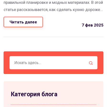
правильной планировке и модных материалах. В этой
статье рассказывается, как сделать кухню дороже с
помощью грамотных цветовых решений,
Читать далее
использования натуральных материалов и выбора
7 фев 2025
стильных аксессуаров. Вдохновение может прийти с
простых изменений, таких как замена ручек или
установка открытых полок. Эти советы помогут вам
создать кухню мечты без чрезмерных затрат.
Категория блога