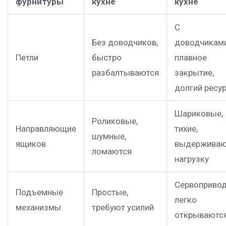
фурнитуры
кухне
кухне
С
Без доводчиков,
доводчиками
Петли
быстро
плавное
разбалтываются
закрытие,
долгий ресу
Шариковые,
Роликовые,
Направляющие
тихие,
шумные,
ящиков
выдержива
ломаются
нагрузку
Сервопривод
Подъемные
Простые,
легко
механизмы
требуют усилий
открываютс