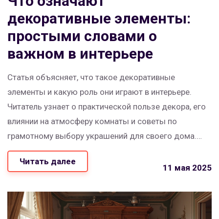
Что означают
декоративные элементы:
простыми словами о
важном в интерьере
Статья объясняет, что такое декоративные
элементы и какую роль они играют в интерьере.
Читатель узнает о практической пользе декора, его
влиянии на атмосферу комнаты и советы по
грамотному выбору украшений для своего дома.
Разбираются разные типы элементов, их сочетание
Читать далее
с мебелью и освещением. Приводятся простые
11 мая 2025
советы по созданию гармоничного пространства
без лишних расходов и суеты. Материал будет
полезен всем, кто хочет сделать жильё уютнее и