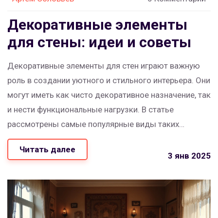
Декоративные элементы
для стены: идеи и советы
Декоративные элементы для стен играют важную
роль в создании уютного и стильного интерьера. Они
могут иметь как чисто декоративное назначение, так
и нести функциональные нагрузки. В статье
рассмотрены самые популярные виды таких
элементов, их особенности и преимущества.
Читать далее
Читатель узнает, как правильно выбирать и
3 янв 2025
использовать декоративные элементы для
создания гармоничного пространства в доме.