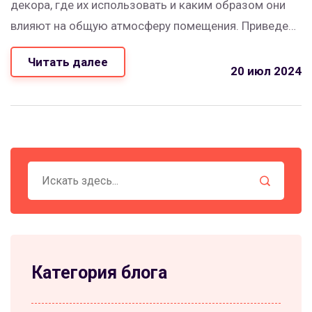
декора, где их использовать и каким образом они
влияют на общую атмосферу помещения. Приведем
интересные факты и полезные советы, чтобы
Читать далее
каждый мог сделать свой дом красивее и удобнее.
20 июл 2024
Категория блога