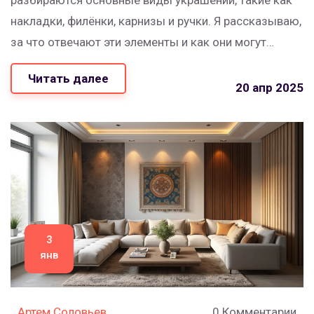
разбираются основные виды украшений, такие как
накладки, филёнки, карнизы и ручки. Я рассказываю,
за что отвечают эти элементы и как они могут
преобразить ваш интерьер. Привожу реальные
Читать далее
примеры и делюсь полезными советами по выбору
20 апр 2025
и уходу. Если мебель кажется скучной, эти знания
помогут добавить ей уюта и характера.
3
янв
Артем Соловьев
0 Комментарии