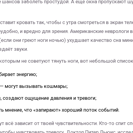
ше шансов заболеть простудой. А ещё окна пропускают 
ставит кровать так, чтобы с утра смотреться в экран тел
 неудобно, и вредно для зрения. Американские неврологи
(если они греют ноги ночью) ухудшает качество сна ми
здаёт звуки.
 которым не советуют тянуть ноги, вот небольшой список
бирает энергию;
— могут вызывать кошмары;
, создают ощущение давления и тревоги;
ть мнение, что «запирают» хороший поток событий.
Тут всё зависит от твоей чувствительности. Кто-то спит 
 чтобы чувствовать тревогу. Доктор Питер Льюис, исслед