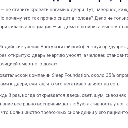
 не ставить кровать ногами к двери. Тут, наверное, каж
Но почему это так прочно сидит в голове? Дело не тольк
 прижилась ассоциация — из дома покойника выносят впе
Индийские учения Васту и китайский фен-шуй предупрежд
рез открытую дверь энергию уносят, а человек становитс
озицией смертного ложа».
овательской компании Sleep Foundation, около 35% опр
ми к двери, считая, что это негативно влияет на сон.
ждый раз, когда открывается дверь, свет, шум, сквозняк
нание всё равно воспринимает любую активность у ног 
 что большинство тревожных сновидений у его пациент