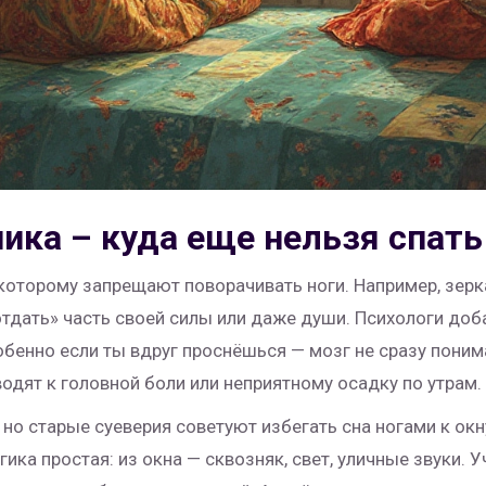
ника – куда еще нельзя спат
которому запрещают поворачивать ноги. Например, зерка
отдать» часть своей силы или даже души. Психологи доб
бенно если ты вдруг проснёшься — мозг не сразу понима
дят к головной боли или неприятному осадку по утрам.
 но старые суеверия советуют избегать сна ногами к ок
гика простая: из окна — сквозняк, свет, уличные звуки. 