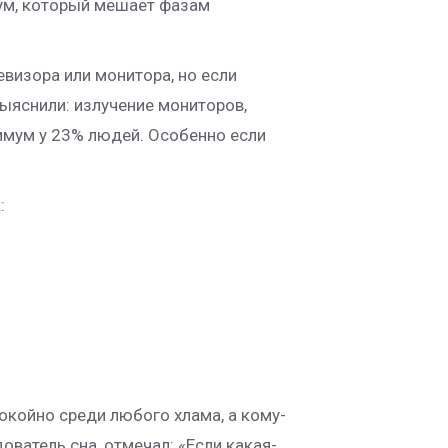
шум, который мешает фазам
евизора или монитора, но если
 выяснили: излучение мониторов,
нимум у 23% людей. Особенно если
:
спокойно среди любого хлама, а кому-
ователь сна, отмечал: «Если какая-