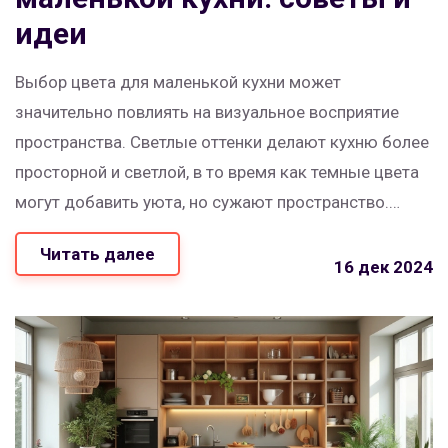
идеи
Выбор цвета для маленькой кухни может
значительно повлиять на визуальное восприятие
пространства. Светлые оттенки делают кухню более
просторной и светлой, в то время как темные цвета
могут добавить уюта, но сужают пространство.
Правильное сочетание цветов и освещение помогут
Читать далее
создать баланс и комфорт в вашем интерьере.
16 дек 2024
Изучите советы и варианты, чтобы сделать вашу
кухню стильной и функциональной.