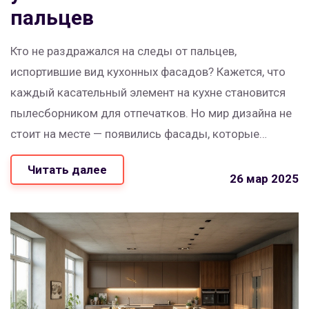
пальцев
Кто не раздражался на следы от пальцев,
испортившие вид кухонных фасадов? Кажется, что
каждый касательный элемент на кухне становится
пылесборником для отпечатков. Но мир дизайна не
стоит на месте — появились фасады, которые
специально разработаны, чтобы противостоять
Читать далее
этим досадным меткам. Мы разберёмся, как
26 мар 2025
выбрать материалы и покрытия, которые помогут
вашей кухне всегда выглядеть опрятно.