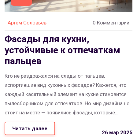
Артем Соловьев
0 Комментарии
Фасады для кухни,
устойчивые к отпечаткам
пальцев
Кто не раздражался на следы от пальцев,
испортившие вид кухонных фасадов? Кажется, что
каждый касательный элемент на кухне становится
пылесборником для отпечатков. Но мир дизайна не
стоит на месте — появились фасады, которые
специально разработаны, чтобы противостоять
Читать далее
этим досадным меткам. Мы разберёмся, как
26 мар 2025