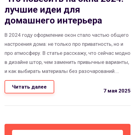
лучшие идеи для
домашнего интерьера
В 2024 году оформление окон стало частью общего
настроения дома: не только про приватность, но и
про атмосферу. В статье расскажу, что сейчас модно
в дизайне штор, чем заменить привычные варианты,
и как выбирать материалы без разочарований.
Вспомню неожиданные тренды, поделюсь
Читать далее
конкретными советами и дам полезные лайфхаки
7 мая 2025
для маленьких и больших окон. Будет много
примеров, которые помогут подобрать свой стиль и
не потратить лишнего.