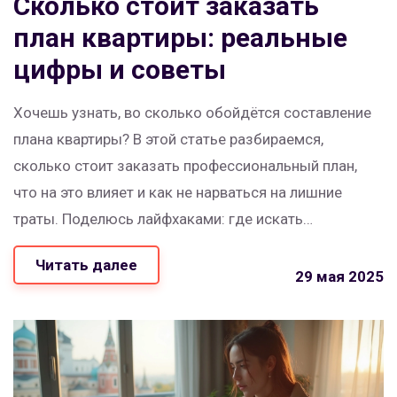
Сколько стоит заказать
план квартиры: реальные
цифры и советы
Хочешь узнать, во сколько обойдётся составление
плана квартиры? В этой статье разбираемся,
сколько стоит заказать профессиональный план,
что на это влияет и как не нарваться на лишние
траты. Поделюсь лайфхаками: где искать
специалистов, какие детали обсудить на старте и как
Читать далее
не переплатить. Всё честно, без сухой теории и
29 мая 2025
рекламы. Читаешь — уже понимаешь, как
действовать.