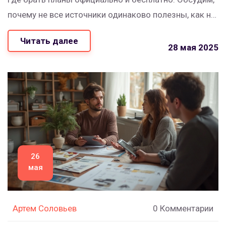
почему не все источники одинаково полезны, как не
нарваться на ошибки и где запросить документ на
Читать далее
новостройку. Плюс поделюсь лайфхаками, которые
28 мая 2025
пригодятся, если задумал ремонт и хочешь сделать
всё по уму.
26
мая
Артем Соловьев
0 Комментарии