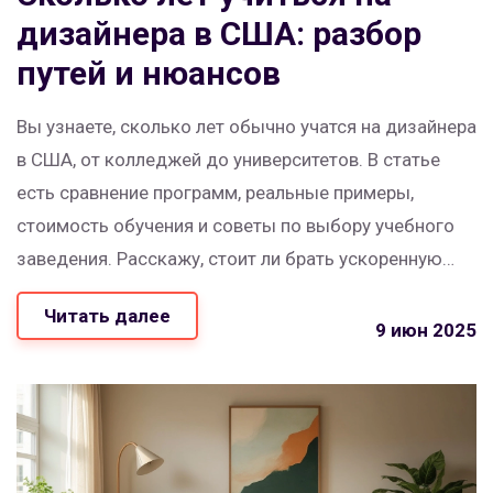
дизайнера в США: разбор
путей и нюансов
Вы узнаете, сколько лет обычно учатся на дизайнера
в США, от колледжей до университетов. В статье
есть сравнение программ, реальные примеры,
стоимость обучения и советы по выбору учебного
заведения. Расскажу, стоит ли брать ускоренную
программу и какие навыки реально пригодятся.
Читать далее
Разберем, когда лучше идти на стажировку и как это
9 июн 2025
влияет на перспективы после выпуска. Практические
советы помогут не запутаться в американских
образовательных хитростях.