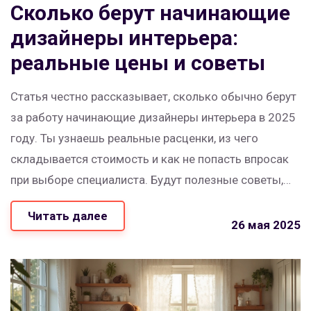
Сколько берут начинающие
дизайнеры интерьера:
реальные цены и советы
Статья честно рассказывает, сколько обычно берут
за работу начинающие дизайнеры интерьера в 2025
году. Ты узнаешь реальные расценки, из чего
складывается стоимость и как не попасть впросак
при выборе специалиста. Будут полезные советы,
чтобы не переплатить и нанять того, кто
Читать далее
действительно поможет с твоей квартирой. Есть
26 мая 2025
любопытные факты о работе новичков и лайфхаки
для экономии. Материал поможет понять, чего
ожидать и на чём можно сэкономить без потери
качества.