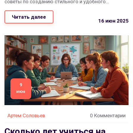
советы по созданию стильного и удобного
пространства. Расскажем о практических фишках и
Читать далее
неожиданных решениях. Материал подойдёт тем, кто
16 июн 2025
делает ремонт или хочет освежить обстановку
дома.
9
июн
Артем Соловьев
0 Комментарии
Сколько лет учиться на