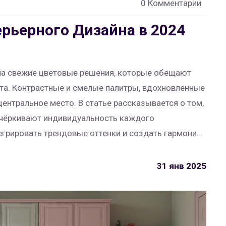
0 Комментарии
рьерного Дизайна в 2024
йна свежие цветовые решения, которые обещают
та. Контрастные и смелые палитры, вдохновленные
ентральное место. В статье рассказывается о том,
дчёркивают индивидуальность каждого
тегрировать трендовые оттенки и создать гармонию
им аспектам, чтобы цветовые изменения не были
альными.
31 янв 2025