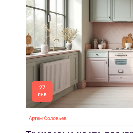
27
янв
Артем Соловьев