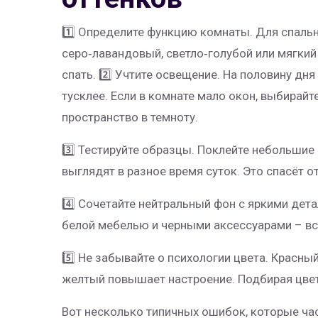
1️⃣ Определите функцию комнаты. Для спаль
серо‑лавандовый, светло‑голубой или мягки
спать. 2️⃣ Учтите освещение. На половину дня
тусклее. Если в комнате мало окон, выбирайт
пространство в темноту.
3️⃣ Тестируйте образцы. Поклейте небольшие 
выглядят в разное время суток. Это спасёт о
4️⃣ Сочетайте нейтральный фон с яркими дета
белой мебелью и черными аксессуарами – вс
5️⃣ Не забывайте о психологии цвета. Красны
желтый повышает настроение. Подбирая цвет,
Вот несколько типичных ошибок, которые ча