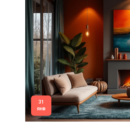
31
янв