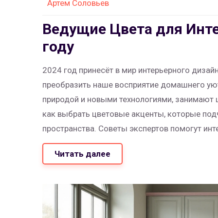
Артем Соловьев
Ведущие Цвета для Инте
году
2024 год принесёт в мир интерьерного диза
преобразить наше восприятие домашнего ую
природой и новыми технологиями, занимают ц
как выбрать цветовые акценты, которые по
пространства. Советы экспертов помогут ин
в вашем доме. Уделено внимание практическ
Читать далее
только визуально приятными, но и функцион