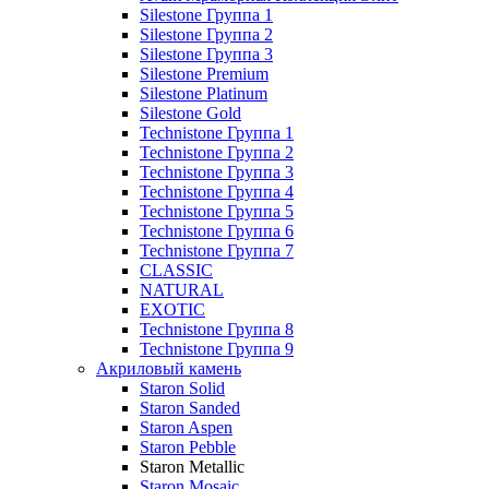
Silestone Группа 1
Silestone Группа 2
Silestone Группа 3
Silestone Premium
Silestone Platinum
Silestone Gold
Technistone Группа 1
Technistone Группа 2
Technistone Группа 3
Technistone Группа 4
Technistone Группа 5
Technistone Группа 6
Technistone Группа 7
CLASSIC
NATURAL
EXOTIC
Technistone Группа 8
Technistone Группа 9
Акриловый камень
Staron Solid
Staron Sanded
Staron Aspen
Staron Pebble
Staron Metallic
Staron Mosaic