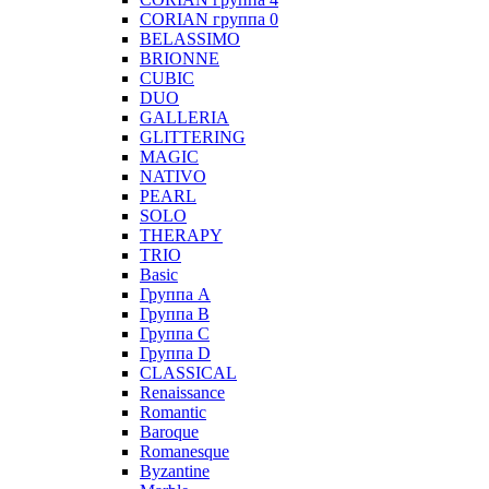
CORIAN группа 0
BELASSIMO
BRIONNE
CUBIC
DUO
GALLERIA
GLITTERING
MAGIC
NATIVO
PEARL
SOLO
THERAPY
TRIO
Basic
Группа А
Группа B
Группа С
Группа D
CLASSICAL
Renaissance
Romantic
Baroque
Romanesque
Byzantine