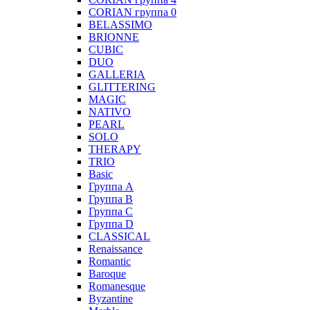
CORIAN группа 0
BELASSIMO
BRIONNE
CUBIC
DUO
GALLERIA
GLITTERING
MAGIC
NATIVO
PEARL
SOLO
THERAPY
TRIO
Basic
Группа А
Группа B
Группа С
Группа D
CLASSICAL
Renaissance
Romantic
Baroque
Romanesque
Byzantine