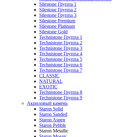
Silestone Группа 1
Silestone Группа 2
Silestone Группа 3
Silestone Premium
Silestone Platinum
Silestone Gold
Technistone Группа 1
Technistone Группа 2
Technistone Группа 3
Technistone Группа 4
Technistone Группа 5
Technistone Группа 6
Technistone Группа 7
CLASSIC
NATURAL
EXOTIC
Technistone Группа 8
Technistone Группа 9
Акриловый камень
Staron Solid
Staron Sanded
Staron Aspen
Staron Pebble
Staron Metallic
Staron Mosaic