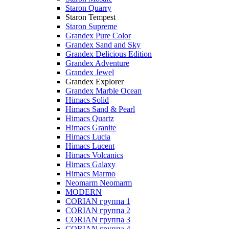
Staron Quarry
Staron Tempest
Staron Supreme
Grandex Pure Color
Grandex Sand and Sky
Grandex Delicious Edition
Grandex Adventure
Grandex Jewel
Grandex Explorer
Grandex Marble Ocean
Himacs Solid
Himacs Sand & Pearl
Himacs Quartz
Himacs Granite
Himacs Lucia
Himacs Lucent
Himacs Volcanics
Himacs Galaxy
Himacs Marmo
Neomarm Neomarm
MODERN
CORIAN группа 1
CORIAN группа 2
CORIAN группа 3
CORIAN группа 4