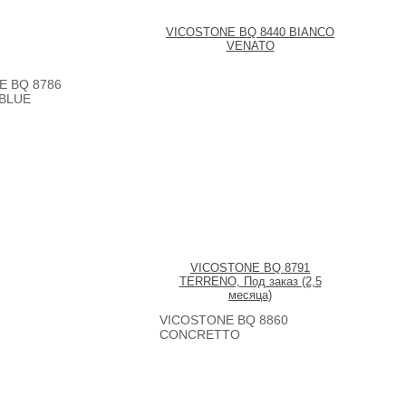
VICOSTONE BQ 8440 BIANCO
VENATO
E BQ 8786
BLUE
VICOSTONE BQ 8791
TERRENO, Под заказ (2,5
месяца)
VICOSTONE BQ 8860
CONCRETTO