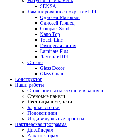
Натуральный камень
SENSA
Ламинированное покрытие HPL
Одиссей Матовый
Одиссей Глянец
Compact Solid
Nano Top
Touch Line
Глянцевая линия
Laminate Plus
Ламинат HPL
Стекло
Glass Decor
Glass Guard
Конструктор
Наши работы
Столешницы на кухню и в ванную
Стеновые панели
Лестницы и ступени
Барные стойки
Подоконники
Индивидуальные проекты
Партнерская программа
Дизайнерам
Архитекторам