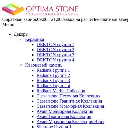
Обратный звонок
09:00 - 21:00
Заявка на расчетБесплатный заме
Меню
Декоры
Керамика
DEKTON группа 1
DEKTON группа 2
DEKTON группа 3
DEKTON группа 4
Кварцевый камень
Radianz Группа 1
Radianz Группа 2
Radianz Группа 3
Radianz Группа 4
Radianz Marble Collection
Caesarstone Песочная Коллекция
Caesarstone Гранитная Коллекция
Caesarstone Мраморная Коллекция
Avant Мраморная Коллекция
Avant Гранитная Коллекция
Avant Мраморная Коллекция Элит
Silestone Группа 1