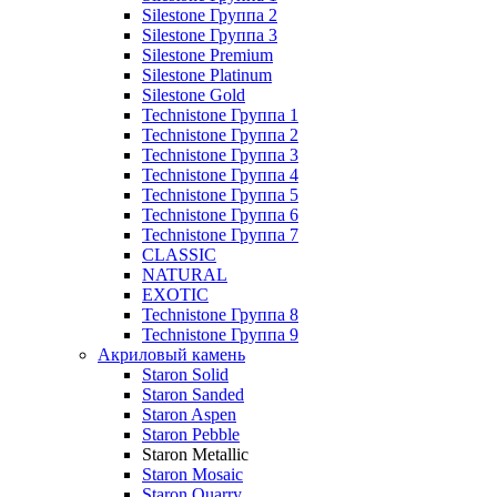
Silestone Группа 2
Silestone Группа 3
Silestone Premium
Silestone Platinum
Silestone Gold
Technistone Группа 1
Technistone Группа 2
Technistone Группа 3
Technistone Группа 4
Technistone Группа 5
Technistone Группа 6
Technistone Группа 7
CLASSIC
NATURAL
EXOTIC
Technistone Группа 8
Technistone Группа 9
Акриловый камень
Staron Solid
Staron Sanded
Staron Aspen
Staron Pebble
Staron Metallic
Staron Mosaic
Staron Quarry