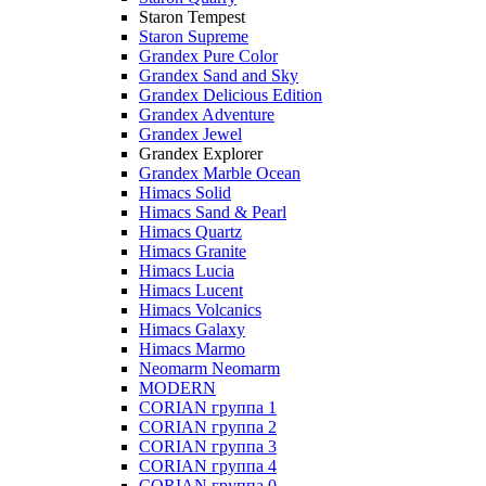
Staron Tempest
Staron Supreme
Grandex Pure Color
Grandex Sand and Sky
Grandex Delicious Edition
Grandex Adventure
Grandex Jewel
Grandex Explorer
Grandex Marble Ocean
Himacs Solid
Himacs Sand & Pearl
Himacs Quartz
Himacs Granite
Himacs Lucia
Himacs Lucent
Himacs Volcanics
Himacs Galaxy
Himacs Marmo
Neomarm Neomarm
MODERN
CORIAN группа 1
CORIAN группа 2
CORIAN группа 3
CORIAN группа 4
CORIAN группа 0