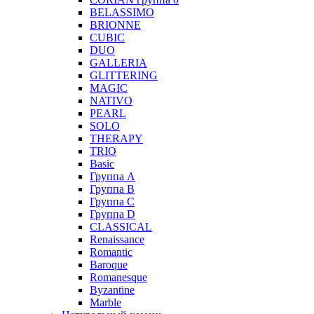
BELASSIMO
BRIONNE
CUBIC
DUO
GALLERIA
GLITTERING
MAGIC
NATIVO
PEARL
SOLO
THERAPY
TRIO
Basic
Группа А
Группа B
Группа С
Группа D
CLASSICAL
Renaissance
Romantic
Baroque
Romanesque
Byzantine
Marble