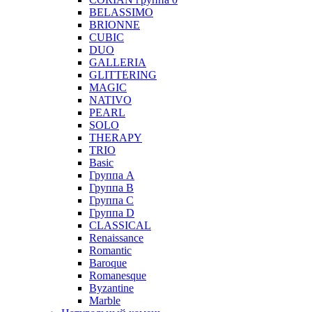
BELASSIMO
BRIONNE
CUBIC
DUO
GALLERIA
GLITTERING
MAGIC
NATIVO
PEARL
SOLO
THERAPY
TRIO
Basic
Группа А
Группа B
Группа С
Группа D
CLASSICAL
Renaissance
Romantic
Baroque
Romanesque
Byzantine
Marble