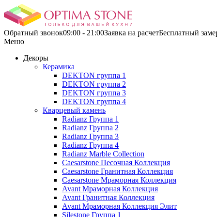
Обратный звонок
09:00 - 21:00
Заявка на расчетБесплатный заме
Меню
Декоры
Керамика
DEKTON группа 1
DEKTON группа 2
DEKTON группа 3
DEKTON группа 4
Кварцевый камень
Radianz Группа 1
Radianz Группа 2
Radianz Группа 3
Radianz Группа 4
Radianz Marble Collection
Caesarstone Песочная Коллекция
Caesarstone Гранитная Коллекция
Caesarstone Мраморная Коллекция
Avant Мраморная Коллекция
Avant Гранитная Коллекция
Avant Мраморная Коллекция Элит
Silestone Группа 1