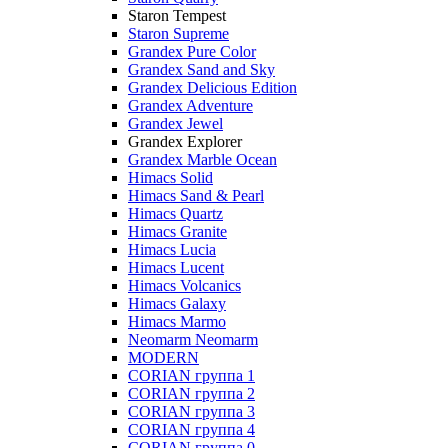
Staron Tempest
Staron Supreme
Grandex Pure Color
Grandex Sand and Sky
Grandex Delicious Edition
Grandex Adventure
Grandex Jewel
Grandex Explorer
Grandex Marble Ocean
Himacs Solid
Himacs Sand & Pearl
Himacs Quartz
Himacs Granite
Himacs Lucia
Himacs Lucent
Himacs Volcanics
Himacs Galaxy
Himacs Marmo
Neomarm Neomarm
MODERN
CORIAN группа 1
CORIAN группа 2
CORIAN группа 3
CORIAN группа 4
CORIAN группа 0