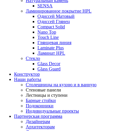
Натуральный камень
SENSA
Ламинированное покрытие HPL
Одиссей Матовый
Одиссей Глянец
Compact Solid
Nano Top
Touch Line
Глянцевая линия
Laminate Plus
Ламинат HPL
Стекло
Glass Decor
Glass Guard
Конструктор
Наши работы
Столешницы на кухню и в ванную
Стеновые панели
Лестницы и ступени
Барные стойки
Подоконники
Индивидуальные проекты
Партнерская программа
Дизайнерам
Архитекторам