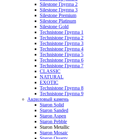
Silestone Группа 2
Silestone Группа 3
Silestone Premium
Silestone Platinum
Silestone Gold
Technistone Группа 1
Technistone Группа 2
Technistone Группа 3
Technistone Группа 4
Technistone Группа 5
Technistone Группа 6
Technistone Группа 7
CLASSIC
NATURAL
EXOTIC
Technistone Группа 8
Technistone Группа 9
Акриловый камень
Staron Solid
Staron Sanded
Staron Aspen
Staron Pebble
Staron Metallic
Staron Mosaic
Staron Quarry