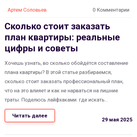
Артем Соловьев
0 Комментарии
Сколько стоит заказать
план квартиры: реальные
цифры и советы
Хочешь узнать, во сколько обойдётся составление
плана квартиры? В этой статье разбираемся,
сколько стоит заказать профессиональный план,
что на это влияет и как не нарваться на лишние
траты. Поделюсь лайфхаками: где искать
специалистов, какие детали обсудить на старте и как
Читать далее
не переплатить. Всё честно, без сухой теории и
29 мая 2025
рекламы. Читаешь — уже понимаешь, как
действовать.