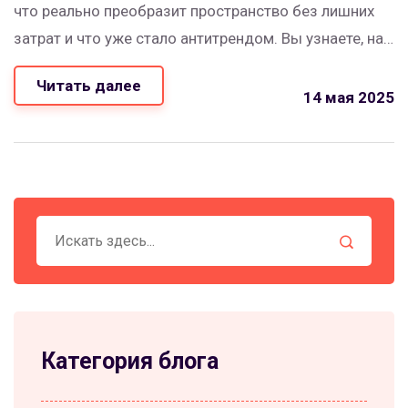
что реально преобразит пространство без лишних
затрат и что уже стало антитрендом. Вы узнаете, на
что стоит обратить внимание при выборе декора,
Читать далее
как подбирать цвета и из каких материалов
14 мая 2025
выбирают вещи дизайнеры. Только актуальные
решения — никакой воды и заученных правил из
прошлых десятилетий.
Категория блога