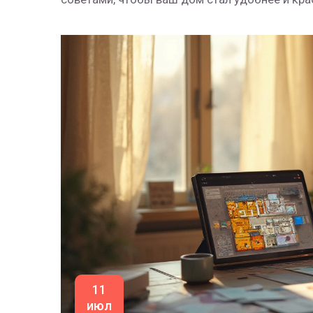
11
июл