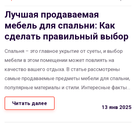
Лучшая продаваемая
мебель для спальни: Как
сделать правильный выбор
Спальня – это главное укрытие от суеты, и выбор
мебели в этом помещении может повлиять на
качество вашего отдыха. В статье рассмотрены
самые продаваемые предметы мебели для спальни,
популярные материалы и стили. Интересные факты
помогут сделать осознанный выбор кровати,
Читать далее
шкафов и прочих объектов. Также расскажем о
13 янв 2025
современных тенденциях и о том, как правильно
сочетать мебель, чтобы создать идеальную
атмосферу.