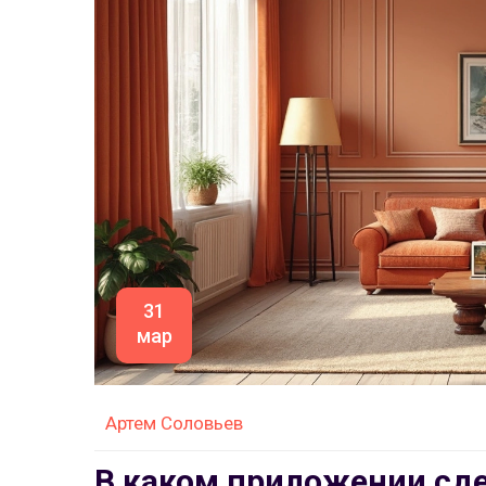
31
мар
Артем Соловьев
В каком приложении сд