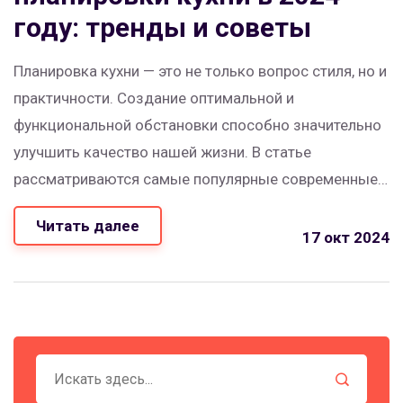
году: тренды и советы
Планировка кухни — это не только вопрос стиля, но и
практичности. Создание оптимальной и
функциональной обстановки способно значительно
улучшить качество нашей жизни. В статье
рассматриваются самые популярные современные
планировки кухни, их преимущества и недостатки, а
Читать далее
также советы по организации пространства.
17 окт 2024
Узнайте, как выбрать идеальную планировку именно
для вашего дома.