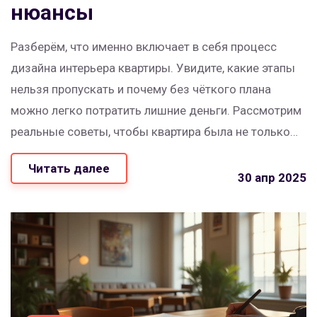
нюансы
Разберём, что именно включает в себя процесс
дизайна интерьера квартиры. Увидите, какие этапы
нельзя пропускать и почему без чёткого плана
можно легко потратить лишние деньги. Рассмотрим
реальные советы, чтобы квартира была не только
красивой, но и удобной для жизни. Без скучной
Читать далее
теории — только практические шаги и советы
30 апр 2025
экспертов. Узнаете, как сделать пространство
продуманным от мебели до освещения.