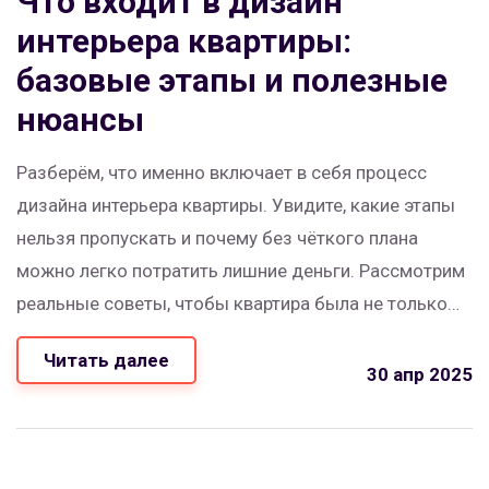
Что входит в дизайн
интерьера квартиры:
базовые этапы и полезные
нюансы
Разберём, что именно включает в себя процесс
дизайна интерьера квартиры. Увидите, какие этапы
нельзя пропускать и почему без чёткого плана
можно легко потратить лишние деньги. Рассмотрим
реальные советы, чтобы квартира была не только
красивой, но и удобной для жизни. Без скучной
Читать далее
теории — только практические шаги и советы
30 апр 2025
экспертов. Узнаете, как сделать пространство
продуманным от мебели до освещения.