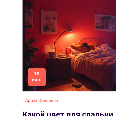
18
июл
Артем Соловьев
Какой цвет для спальни