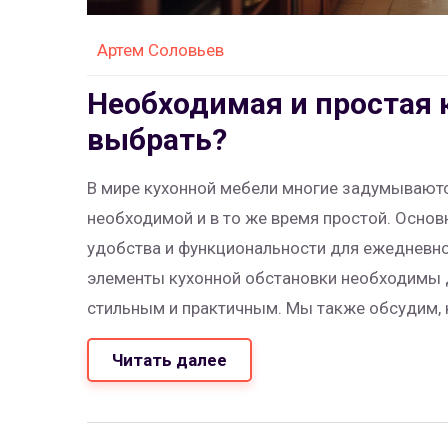
Артем Соловьев
Необходимая и простая 
выбрать?
В мире кухонной мебели многие задумываютс
необходимой и в то же время простой. Основ
удобства и функциональности для ежедневног
элементы кухонной обстановки необходимы д
стильным и практичным. Мы также обсудим, 
чтобы мебель служила долгой и верной служ
Читать далее
выбор для вашей кухни.