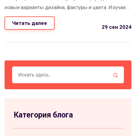
новые варианты дизайна, фактуры и цвета. Изучаем,
как выбрать и сочетать бархатные шторы, чтобы
Читать далее
они стали настоящим украшением вашего
29 сен 2024
интерьера.
Категория блога