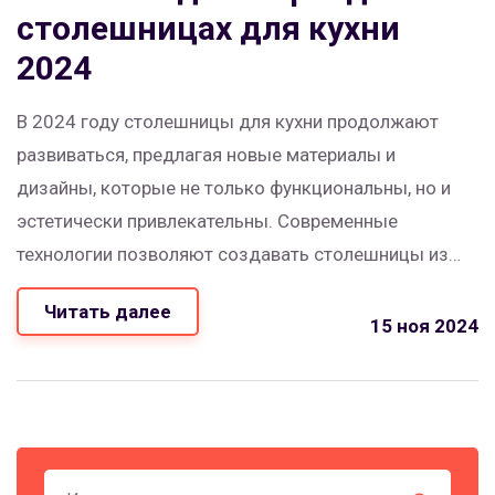
столешницах для кухни
2024
В 2024 году столешницы для кухни продолжают
развиваться, предлагая новые материалы и
дизайны, которые не только функциональны, но и
эстетически привлекательны. Современные
технологии позволяют создавать столешницы из
долговечных и экологичных материалов. Некоторые
Читать далее
из популярных трендов включают интеграцию
15 ноя 2024
умных технологий и минималистичные дизайны.
Правильно выбранная столешница может стать
центральным элементом кухни, сочетая в себе как
стиль, так и практичность.