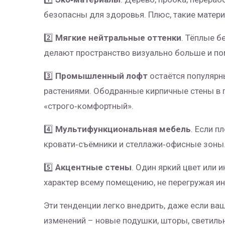
безопасны для здоровья. Плюс, такие матери
2️⃣
Мягкие нейтральные оттенки
. Тёплые б
делают пространство визуально больше и по
3️⃣
Промышленный лофт
остаётся популярны
растениями. Ободранные кирпичные стены в 
«строго‑комфортный».
4️⃣
Мультифункциональная мебель
. Если п
кровати‑съёмники и стеллажи‑офисные зоны.
5️⃣
Акцентные стены
. Один яркий цвет или 
характер всему помещению, не перегружая ин
Эти тенденции легко внедрить, даже если в
изменений – новые подушки, шторы, светильн