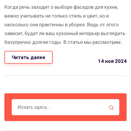
Когда речь заходит о выборе фасадов для кухни,
важно учитывать не только стиль и цвет, но и
насколько они практичны в уборке. Ведь от этого
зависит, будет ли ваш кухонный интерьер выглядеть
безупречно долгие годы. В статье мы рассмотрим
различные материалы для фасадов и их
Читать далее
особенности в плане очистки. Узнаете о
14 ноя 2024
современных технологиях и полезных советах,
которые помогут легко содержать кухню в чистоте.