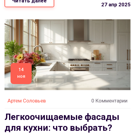
Читать далее
полезнее. Читатель сможет подобрать фасады,
27 апр 2025
которые не только украсят интерьер, но и прослужат
много лет.
14
ноя
Артем Соловьев
0 Комментарии
Легкоочищаемые фасады
для кухни: что выбрать?