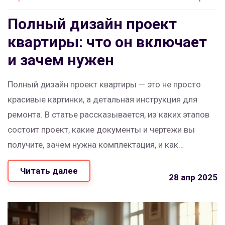
Полный дизайн проект
квартиры: что он включает
и зачем нужен
Полный дизайн проект квартиры — это не просто
красивые картинки, а детальная инструкция для
ремонта. В статье рассказывается, из каких этапов
состоит проект, какие документы и чертежи вы
получите, зачем нужна комплектация, и как
правильно использовать техническое задание.
Читать далее
Читайте, чтобы не упустить важные детали при
28 апр 2025
ремонте. Статья включает полезные советы по
взаимодействию с дизайнером и выбору
материалов.