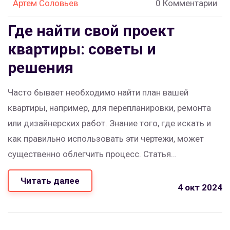
Артем Соловьев
0 Комментарии
Где найти свой проект
квартиры: советы и
решения
Часто бывает необходимо найти план вашей
квартиры, например, для перепланировки, ремонта
или дизайнерских работ. Знание того, где искать и
как правильно использовать эти чертежи, может
существенно облегчить процесс. Статья
рассказывает, куда обращаться и на что обращать
Читать далее
внимание при поиске проектов. Узнайте, как
4 окт 2024
использовать цифровые инструменты и приложения
для создания или модификации плана. Также