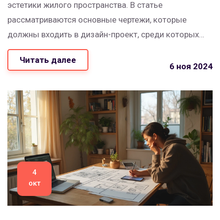
эстетики жилого пространства. В статье
рассматриваются основные чертежи, которые
должны входить в дизайн-проект, среди которых
важнейшие планировки, схемы электрики и
Читать далее
освещения. Особое внимание уделено нюансам,
6 ноя 2024
которые помогут избежать типичных ошибок при
создании проекта. Команда профессионалов
помогает организовать все процессы для
достижения идеального баланса красоты и
функциональности.
4
окт