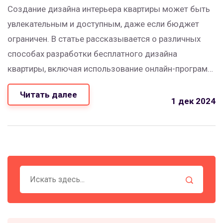
Создание дизайна интерьера квартиры может быть
увлекательным и доступным, даже если бюджет
ограничен. В статье рассказывается о различных
способах разработки бесплатного дизайна
квартиры, включая использование онлайн-программ,
вдохновение из интернета и советы
Читать далее
профессионалов. Обсуждаются бесплатные курсы и
1 дек 2024
ресурсы для изучения дизайна, а также как
сотрудничество с начинающими дизайнерами
может помочь минимизировать затраты. Статья
предлагает практичные рекомендации для создания
стильного и функционального пространства без
значительных денежных вложений.