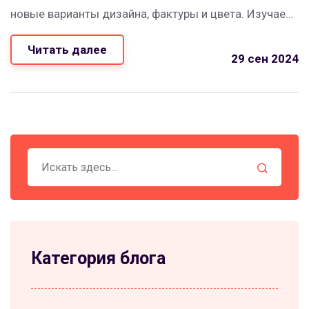
новые варианты дизайна, фактуры и цвета. Изучаем,
как выбрать и сочетать бархатные шторы, чтобы
Читать далее
они стали настоящим украшением вашего
29 сен 2024
интерьера.
Категория блога