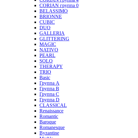
CORIAN группа 0
BELASSIMO
BRIONNE
CUBIC
DUO
GALLERIA
GLITTERING
MAGIC
NATIVO
PEARL
SOLO
THERAPY
TRIO
Basic
Группа А
Группа B
Группа С
Группа D
CLASSICAL
Renaissance
Romantic
Baroque
Romanesque
Byzantine