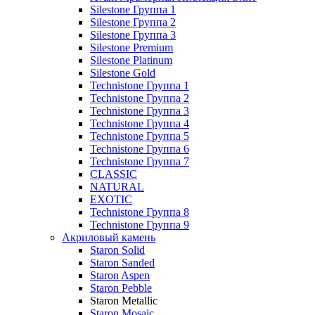
Silestone Группа 1
Silestone Группа 2
Silestone Группа 3
Silestone Premium
Silestone Platinum
Silestone Gold
Technistone Группа 1
Technistone Группа 2
Technistone Группа 3
Technistone Группа 4
Technistone Группа 5
Technistone Группа 6
Technistone Группа 7
CLASSIC
NATURAL
EXOTIC
Technistone Группа 8
Technistone Группа 9
Акриловый камень
Staron Solid
Staron Sanded
Staron Aspen
Staron Pebble
Staron Metallic
Staron Mosaic