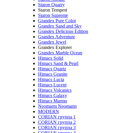
Staron Quarry
Staron Tempest
Staron Supreme
Grandex Pure Color
Grandex Sand and Sky
Grandex Delicious Edition
Grandex Adventure
Grandex Jewel
Grandex Explorer
Grandex Marble Ocean
Himacs Solid
Himacs Sand & Pearl
Himacs Quartz
Himacs Granite
Himacs Lucia
Himacs Lucent
Himacs Volcanics
Himacs Galaxy
Himacs Marmo
Neomarm Neomarm
MODERN
CORIAN группа 1
CORIAN группа 2
CORIAN группа 3
CORIAN группа 4