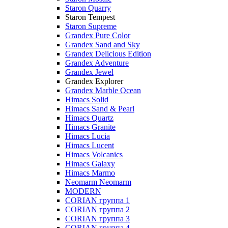
Staron Quarry
Staron Tempest
Staron Supreme
Grandex Pure Color
Grandex Sand and Sky
Grandex Delicious Edition
Grandex Adventure
Grandex Jewel
Grandex Explorer
Grandex Marble Ocean
Himacs Solid
Himacs Sand & Pearl
Himacs Quartz
Himacs Granite
Himacs Lucia
Himacs Lucent
Himacs Volcanics
Himacs Galaxy
Himacs Marmo
Neomarm Neomarm
MODERN
CORIAN группа 1
CORIAN группа 2
CORIAN группа 3
CORIAN группа 4