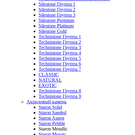
Silestone Группа 1
Silestone Группа 2
Silestone Группа 3
Silestone Premium
Silestone Platinum
Silestone Gold
Technistone Группа 1
Technistone Группа 2
Technistone Группа 3
Technistone Группа 4
Technistone Группа 5
Technistone Группа 6
Technistone Группа 7
CLASSIC
NATURAL
EXOTIC
Technistone Группа 8
Technistone Группа 9
Акриловый камень
Staron Solid
Staron Sanded
Staron Aspen
Staron Pebble
Staron Metallic
Staron Mosaic