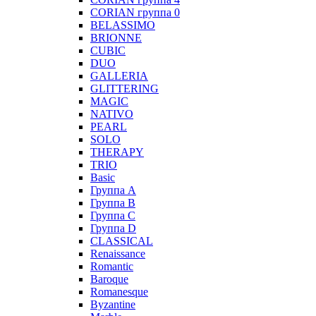
CORIAN группа 0
BELASSIMO
BRIONNE
CUBIC
DUO
GALLERIA
GLITTERING
MAGIC
NATIVO
PEARL
SOLO
THERAPY
TRIO
Basic
Группа А
Группа B
Группа С
Группа D
CLASSICAL
Renaissance
Romantic
Baroque
Romanesque
Byzantine