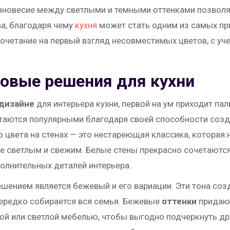
равновесие между светлыми и темными оттенками позвол
ва, благодаря чему
кухня
может стать одним из самых пр
очетание на первый взгляд несовместимых цветов, с уч
товые решения для кухни
дизайне
для интерьера кухни, первой на ум приходит пал
остаются популярными благодаря своей способности соз
 цвета на стенах — это нестареющая классика, которая 
ие светлым и свежим. Белые стены прекрасно сочетаютс
олнительных деталей интерьера.
ением является бежевый и его вариации. Эти тона соз
нередко собирается вся семья. Бежевые
оттенки
придают
ной или светлой мебелью, чтобы выгодно подчеркнуть д